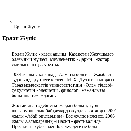
Ерлан Жүніс
Ерлан Жүніс
Ерлан Жүніс - қазақ ақыны, Қазақстан Жазушылар 
одағының мүшесі, Мемлекеттік «Дарын» жастар 
сыйлығының лауреаты.
1984 жылы 7 қарашада Алматы облысы, Жамбыл 
ауданында дүниеге келген. М. Х. Дулати атындағы 
Тараз мемлекеттік университетінің «Әлем тілдері» 
факультетін «әдебиетші, филолог» мамандығы 
бойынша тәмамдаған.
Жастайынан әдебиетке жақын болып, түрлі 
шығармашылық байқауларда жүлдегер атанды. 2001 
жылы «Абай оқуларында» Бас жүлде иеленсе, 2006 
жылы Халықаралық «Шабыт» фестивалінде 
Президент кубогі мен Бас жүлдеге ие болды.