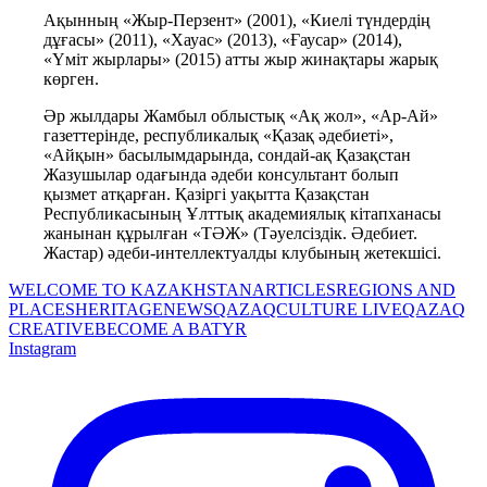
Ақынның «Жыр-Перзент» (2001), «Киелі түндердің 
дұғасы» (2011), «Хауас» (2013), «Ғаусар» (2014), 
«Үміт жырлары» (2015) атты жыр жинақтары жарық 
көрген.
Әр жылдары Жамбыл облыстық «Ақ жол», «Ар-Ай» 
газеттерінде, республикалық «Қазақ әдебиеті», 
«Айқын» басылымдарында, сондай-ақ Қазақстан 
Жазушылар одағында әдеби консультант болып 
қызмет атқарған. Қазіргі уақытта Қазақстан 
Республикасының Ұлттық академиялық кітапханасы 
жанынан құрылған «ТӘЖ» (Тәуелсіздік. Әдебиет. 
Жастар) әдеби-интеллектуалды клубының жетекшісі.
WELCOME TO KAZAKHSTAN
ARTICLES
REGIONS AND
PLACES
HERITAGE
NEWS
QAZAQCULTURE LIVE
QAZAQ
CREATIVE
BECOME A BATYR
Instagram