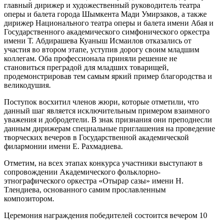
главный дирижер и художественный руководитель театра 
оперы и балета города Шымкента Мади Умирзаков, а также 
дирижер Национального театра оперы и балета имени Абая и 
Государственного академического симфонического оркестра 
имени Т. Абдирашева Куаныш Исмаилов отказались от 
участия во втором этапе, уступив дорогу своим младшим 
коллегам. Оба профессионала приняли решение не 
становиться преградой для младших товарищей, 
продемонстрировав тем самым яркий пример благородства и 
великодушия.
Поступок восхитил членов жюри, которые отметили, что 
данный шаг является исключительным примером взаимного 
уважения и добродетели. В знак признания они преподнесли 
данным дирижерам специальные приглашения на проведение 
творческих вечеров в Государственной академической 
филармонии имени Е. Рахмадиева.
Отметим, на всех этапах конкурса участники выступают в 
сопровождении Академического фольклорно-
этнографического оркестра «Отырар сазы» имени Н. 
Тлендиева, основанного самим прославленным 
композитором.
Церемония награждения победителей состоится вечером 10 