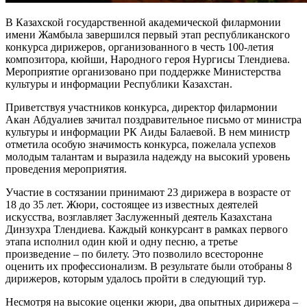
В Казахской государственной академической филармонии 
имени Жамбыла завершился первый этап республиканского 
конкурса дирижеров, организованного в честь 100-летия 
композитора, кюйши, Народного героя Нургисы Тлендиева. 
Мероприятие организовано при поддержке Министерства 
культуры и информации Республики Казахстан.
Приветствуя участников конкурса, директор филармонии 
Акан Абдуалиев зачитал поздравительное письмо от министра 
культуры и информации РК Аиды Балаевой. В нем министр 
отметила особую значимость конкурса, пожелала успехов 
молодым талантам и выразила надежду на высокий уровень 
проведения мероприятия.
Участие в состязании принимают 23 дирижера в возрасте от 
18 до 35 лет. Жюри, состоящее из известных деятелей 
искусства, возглавляет Заслуженный деятель Казахстана 
Динзухра Тлендиева. Каждый конкурсант в рамках первого 
этапа исполнил один кюй и одну песню, а третье 
произведение – по билету. Это позволило всесторонне 
оценить их профессионализм. В результате были отобраны 8 
дирижеров, которым удалось пройти в следующий тур.
Несмотря на высокие оценки жюри, два опытных дирижера – 