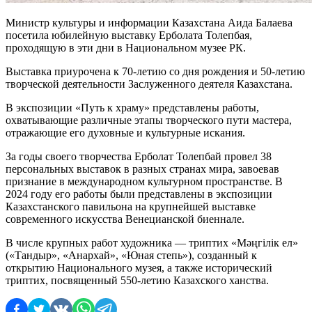
Министр культуры и информации Казахстана Аида Балаева 
посетила юбилейную выставку Ерболата Толепбая, 
проходящую в эти дни в Национальном музее РК.
Выставка приурочена к 70-летию со дня рождения и 50-летию 
творческой деятельности Заслуженного деятеля Казахстана.
В экспозиции «Путь к храму» представлены работы, 
охватывающие различные этапы творческого пути мастера, 
отражающие его духовные и культурные искания.
За годы своего творчества Ерболат Толепбай провел 38 
персональных выставок в разных странах мира, завоевав 
признание в международном культурном пространстве. В 
2024 году его работы были представлены в экспозиции 
Казахстанского павильона на крупнейшей выставке 
современного искусства Венецианской биеннале.
В числе крупных работ художника — триптих «Мәңгілік ел» 
(«Тандыр», «Анархай», «Юная степь»), созданный к 
открытию Национального музея, а также исторический 
триптих, посвященный 550-летию Казахского ханства.