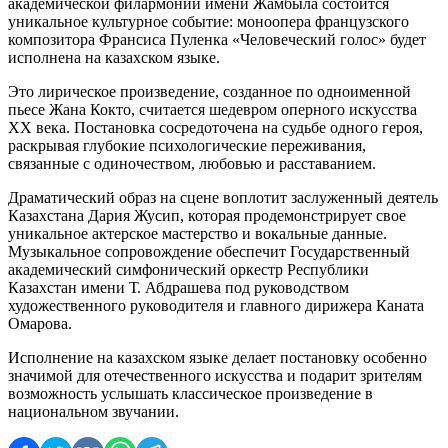
академической филармонии имени Жамбыла состоится 
уникальное культурное событие: моноопера французского 
композитора Франсиса Пуленка «Человеческий голос» будет 
исполнена на казахском языке.
Это лирическое произведение, созданное по одноименной 
пьесе Жана Кокто, считается шедевром оперного искусства 
XX века. Постановка сосредоточена на судьбе одного героя, 
раскрывая глубокие психологические переживания, 
связанные с одиночеством, любовью и расставанием.
Драматический образ на сцене воплотит заслуженный деятель 
Казахстана Дария Жусип, которая продемонстрирует свое 
уникальное актерское мастерство и вокальные данные. 
Музыкальное сопровождение обеспечит Государственный 
академический симфонический оркестр Республики 
Казахстан имени Т. Абдрашева под руководством 
художественного руководителя и главного дирижера Каната 
Омарова.
Исполнение на казахском языке делает постановку особенно 
значимой для отечественного искусства и подарит зрителям 
возможность услышать классическое произведение в 
национальном звучании.