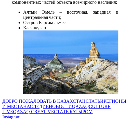
компонентных частей объекта всемирного наследия: 
Алтын Эмель – восточная, западная и 
центральная части; 
Остров Барсакельмес 
Каскакулан.
ДОБРО ПОЖАЛОВАТЬ В КАЗАХСТАН
СТАТЬИ
РЕГИОНЫ
И МЕСТА
НАСЛЕДИЕ
НОВОСТИ
QAZAQCULTURE
LIVE
QAZAQ CREATIVE
СТАТЬ БАТЫРОМ
Instagram