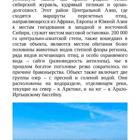
сибирский журавль, кудрявый пеликан и орлан-
долгохвост. Этот район Центральной Азии, где 
сходятся маршруты перелетных птиц, 
направляющихся из Африки, Европы и Южной Азии 
к местам гнездования в западной и восточной 
Сибири, служит местом массовой остановки. 200 000 
га центрально-азиатской степи, также вошедших в 
состав объекта, являются местом обитания более 
половины животных видов степной флоры региона, 
ряда видов исчезающих птиц, и особо охраняемого 
вида – сайги (разновидность антилопы), чье в 
прошлом богатое поголовье резко сократилось по 
причине браконьерства. Объект также включает две 
группы озер – с пресной и соленой водой. Они 
расположены на водоразделе, отделяющем реки, 
текущие на север – к Арктике, и на юг – к Арало-
Иртышскому бассейну.